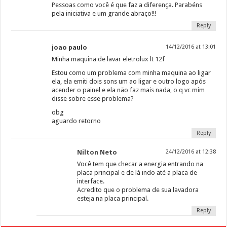
Pessoas como você é que faz a diferença. Parabéns
pela iniciativa e um grande abraço!!!
Reply
joao paulo
14/12/2016 at 13:01
Minha maquina de lavar eletrolux lt 12f
Estou como um problema com minha maquina ao ligar
ela, ela emiti dois sons um ao ligar e outro logo após
acender o painel e ela não faz mais nada, o q vc mim
disse sobre esse problema?
obg
aguardo retorno
Reply
Nilton Neto
24/12/2016 at 12:38
Você tem que checar a energia entrando na
placa principal e de lá indo até a placa de
interface.
Acredito que o problema de sua lavadora
esteja na placa principal.
Reply