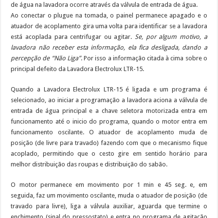
de água na lavadora ocorre através da válvula de entrada de água.
Ao conectar o plugue na tomada, o painel permanece apagado e o
atuador de acoplamento gira uma volta para identificar se a lavadora
está acoplada para centrifugar ou agitar.
Se, por algum motivo, a
lavadora não receber esta informação, ela fica desligada, dando a
percepção de “Não Liga”
. Por isso a informação citada à cima sobre o
principal defeito da Lavadora Electrolux LTR-15.
Quando a Lavadora Electrolux LTR-15 é ligada e um programa é
selecionado, ao iniciar a programação a lavadora aciona a válvula de
entrada de água principal e a chave seletora motorizada entra em
funcionamento até o inicio do programa, quando o motor entra em
funcionamento oscilante. O atuador de acoplamento muda de
posição (de livre para travado) fazendo com que o mecanismo fique
acoplado, permitindo que o cesto gire em sentido horário para
melhor distribuição das roupas e distribuição do sabão.
O motor permanece em movimento por 1 min e 45 seg. e, em
seguida, faz um movimento oscilante, muda o atuador de posição (de
travado para livre), liga a válvula auxiliar, aguarda que termine o
enchimento (sinal do pressostato) e entra no programa de agitação