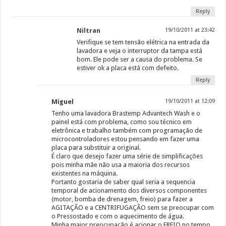
Reply
Niltran
19/10/2011 at 23:42
Verifique se tem tensão elétrica na entrada da
lavadora e veja o interruptor da tampa está
bom. Ele pode ser a causa do problema. Se
estiver ok a placa está com defeito.
Reply
Miguel
19/10/2011 at 12:09
Tenho uma lavadora Brastemp Advantech Wash e o
painel está com problema, como sou técnico em
eletrônica e trabalho também com programação de
microcontroladores estou pensando em fazer uma
placa para substituir a original.
É claro que desejo fazer uma série de simplificações
pois minha mãe não usa a maioria dos recursos
existentes na máquina.
Portanto gostaria de saber qual seria a sequencia
temporal de acionamento dos diversos componentes
(motor, bomba de drenagem, freio) para fazer a
AGITAÇÃO e a CENTRIFUGAÇÃO sem se preocupar com
o Pressostado e com o aquecimento de água.
Minha maior preocupação é acionar o FREIO no tempo