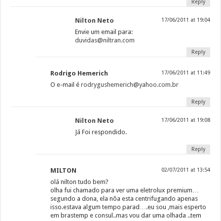
Reply
Nilton Neto
17/06/2011 at 19:04
Envie um email para:
duvidas@niltran.com
Reply
Rodrigo Hemerich
17/06/2011 at 11:49
O e-mail é
rodrygushemerich@yahoo.com.br
Reply
Nilton Neto
17/06/2011 at 19:08
Já Foi respondido.
Reply
MILTON
02/07/2011 at 13:54
olá nilton tudo bem?
olha fui chamado para ver uma eletrolux premium…
segundo a dona, ela nõa esta centrifugando apenas
isso.estava algum tempo parad….eu sou ,mais esperto
em brastemp e consul..mas vou dar uma olhada ..tem