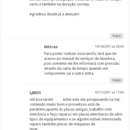
certo e também na duração correta.
Agradeço desde já a atenção!
Reply
Niltran
19/10/2011 at 20:34
Para poder realizar essa tarefa, terá que ter
acesso ao manual de serviços da lavadora,
pois somente ele lhe informará com precisão
através da carta de tempo quando um
componente sai e outro entra.
Reply
LJREIS
01/11/2011 at 17:04
olá boa tarde! achei este site pesquisando na net,
conteúdo muito bom e proveitoso está de
parabéns.quanto às placas antigas, trabalho com
eletrônica e faço reparos em placas eletrônicas de váris
tipos de equipamentos e se alguém estiver interessado
reparo também placas de máquinas de
lavar.