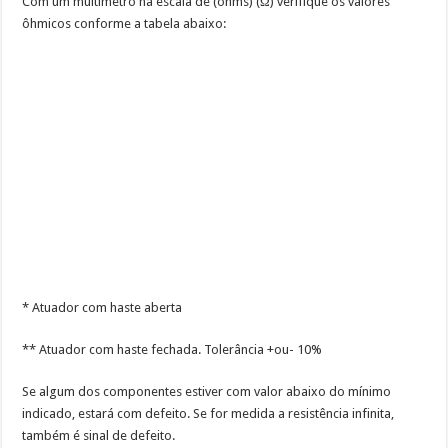
Com um multímetro na escala de (ohms) (Ω) verifique os valores
ôhmicos conforme a tabela abaixo:
* Atuador com haste aberta
** Atuador com haste fechada. Tolerância +ou- 10%
Se algum dos componentes estiver com valor abaixo do mínimo
indicado, estará com defeito. Se for medida a resistência infinita,
também é sinal de defeito.