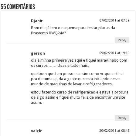
55 comentários
Djanir
07/02/2011 at 07:39
Bom dia já tem o esquema para testar placas da
Brastemp BWQ24A?
Reply
gerson
09/02/2011 at 19:10
ola é minha primeira vez aqui e fiquei maravilhado com
os cursos …….dicas e tudo mais.
que bom que tem pessoas assim como vc que esta ai
pra dar uma ajuda a gente que esta iniciando nesse
mundo de maquinas de lavar e refrigeradores.
estou fazendo curso de refrigeracao e estava a procura
de algo assim e fiquei muito feliz de encontrar um site
assim.
Reply
valcir
20/02/2011 at 08:45