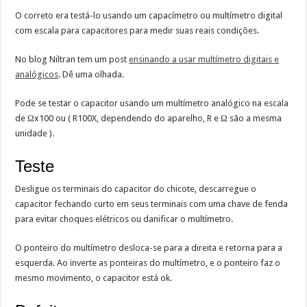
O correto era testá-lo usando um capacímetro ou multímetro digital
com escala para capacitores para medir suas reais condições.
No blog Niltran tem um post
ensinando a usar multímetro digitais e
analógicos
. Dê uma olhada.
Pode se testar o capacitor usando um multímetro analógico na escala
de Ωx100 ou ( R100X, dependendo do aparelho, R e Ω são a mesma
unidade ).
Teste
Desligue os terminais do capacitor do chicote, descarregue o
capacitor fechando curto em seus terminais com uma chave de fenda
para evitar choques elétricos ou danificar o multímetro.
O ponteiro do multímetro desloca-se para a direita e retorna para a
esquerda. Ao inverte as ponteiras do multímetro, e o ponteiro faz o
mesmo movimento, o capacitor está ok.