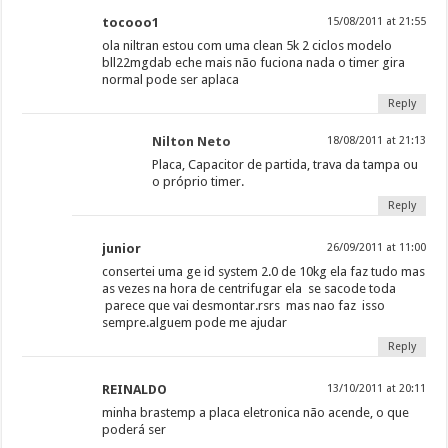
tocooo1
15/08/2011 at 21:55
ola niltran estou com uma clean 5k 2 ciclos modelo
bll22mgdab eche mais não fuciona nada o timer gira
normal pode ser aplaca
Reply
Nilton Neto
18/08/2011 at 21:13
Placa, Capacitor de partida, trava da tampa ou
o próprio timer.
Reply
junior
26/09/2011 at 11:00
consertei uma ge id system 2.0 de 10kg ela faz tudo mas
as vezes na hora de centrifugar ela se sacode toda
parece que vai desmontar.rsrs mas nao faz isso
sempre.alguem pode me ajudar
Reply
REINALDO
13/10/2011 at 20:11
minha brastemp a placa eletronica não acende, o que
poderá ser