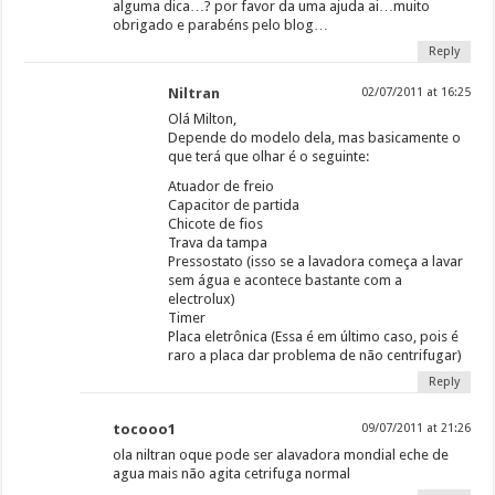
alguma dica…? por favor da uma ajuda ai…muito
obrigado e parabéns pelo blog…
Reply
Niltran
02/07/2011 at 16:25
Olá Milton,
Depende do modelo dela, mas basicamente o
que terá que olhar é o seguinte:
Atuador de freio
Capacitor de partida
Chicote de fios
Trava da tampa
Pressostato (isso se a lavadora começa a lavar
sem água e acontece bastante com a
electrolux)
Timer
Placa eletrônica (Essa é em último caso, pois é
raro a placa dar problema de não centrifugar)
Reply
tocooo1
09/07/2011 at 21:26
ola niltran oque pode ser alavadora mondial eche de
agua mais não agita cetrifuga normal