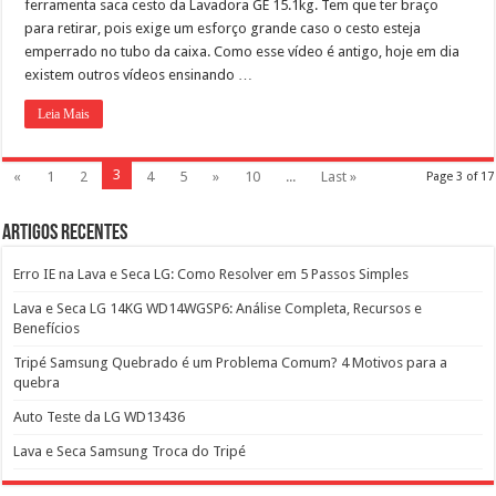
ferramenta saca cesto da Lavadora GE 15.1kg. Tem que ter braço
para retirar, pois exige um esforço grande caso o cesto esteja
emperrado no tubo da caixa. Como esse vídeo é antigo, hoje em dia
existem outros vídeos ensinando …
Leia Mais
3
«
1
2
4
5
»
10
...
Last »
Page 3 of 17
Artigos Recentes
Erro IE na Lava e Seca LG: Como Resolver em 5 Passos Simples
Lava e Seca LG 14KG WD14WGSP6: Análise Completa, Recursos e
Benefícios
Tripé Samsung Quebrado é um Problema Comum? 4 Motivos para a
quebra
Auto Teste da LG WD13436
Lava e Seca Samsung Troca do Tripé